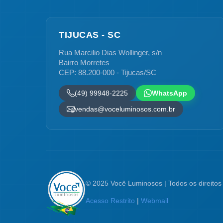
TIJUCAS - SC
Rua Marcilio Dias Wollinger, s/n
Bairro Morretes
CEP: 88.200-000 - Tijucas/SC
(49) 99948-2225
WhatsApp
vendas@voceluminosos.com.br
© 2025 Você Luminosos | Todos os direitos
Acesso Restrito
|
Webmail