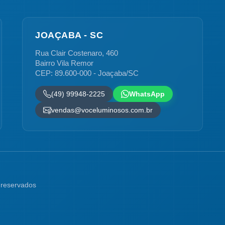
JOAÇABA - SC
Rua Clair Costenaro, 460
Bairro Vila Remor
CEP: 89.600-000 - Joaçaba/SC
(49) 99948-2225
WhatsApp
vendas@voceluminosos.com.br
 reservados